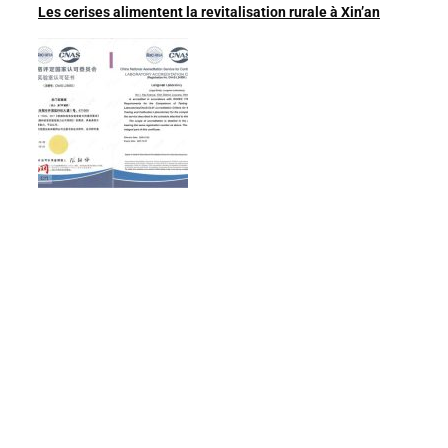
Les cerises alimentent la revitalisation rurale à Xin’an