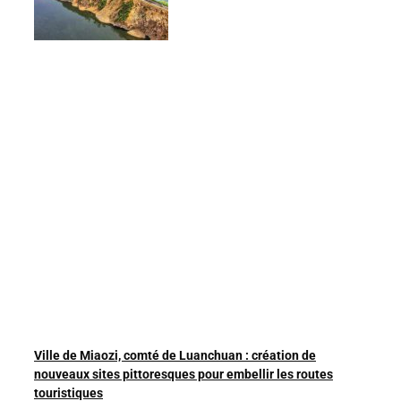
Ville de Miaozi, comté de Luanchuan : création de
nouveaux sites pittoresques pour embellir les routes
touristiques