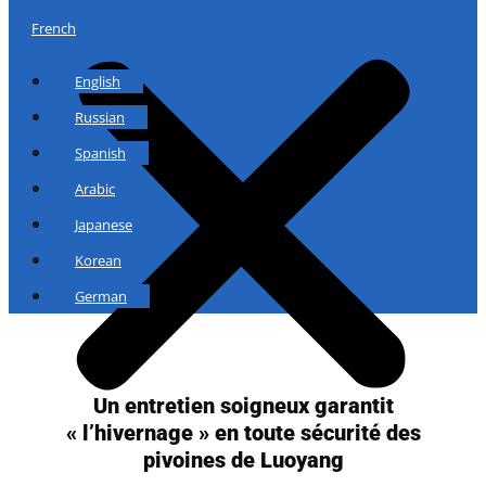
French
English
Russian
Spanish
Arabic
Japanese
Korean
German
Un entretien soigneux garantit
« l’hivernage » en toute sécurité des
pivoines de Luoyang