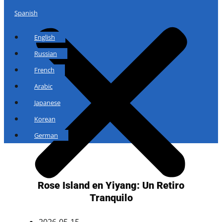
Spanish
English
Russian
French
Arabic
Japanese
Korean
German
Rose Island en Yiyang: Un Retiro
Tranquilo
2026-05-15