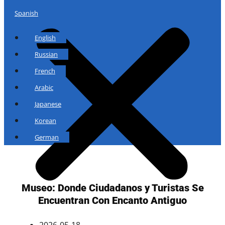
Spanish
English
Russian
French
Arabic
Japanese
Korean
German
Museo: Donde Ciudadanos y Turistas Se
Encuentran Con Encanto Antiguo
2026-05-18