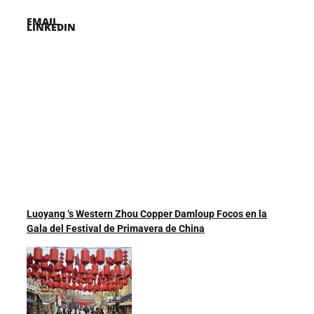
EMAIL
LINKEDIN
Luoyang ‘s Western Zhou Copper Damloup Focos en la
Gala del Festival de Primavera de China