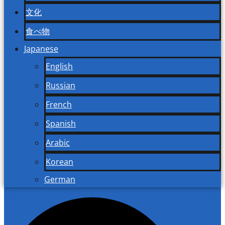
文化
食べ物
Japanese
English
Russian
French
Spanish
Arabic
Korean
German