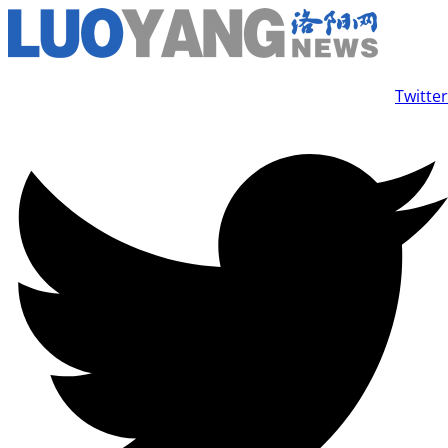
コ
ン
テ
Twitter
ン
ツ
に
ス
キ
ッ
プ