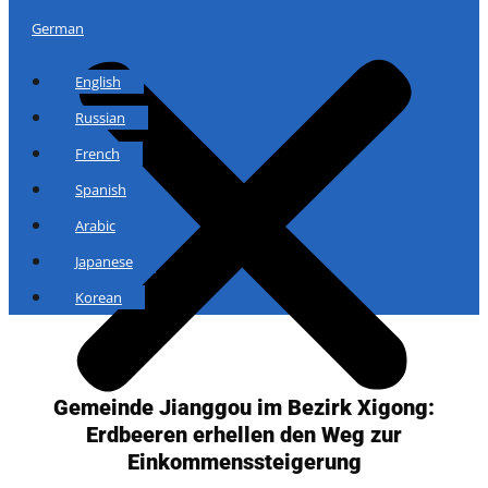
German
English
Russian
French
Spanish
Arabic
Japanese
Korean
Gemeinde Jianggou im Bezirk Xigong:
Erdbeeren erhellen den Weg zur
Einkommenssteigerung