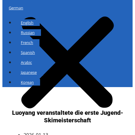
German
English
Russian
French
Spanish
Arabic
Japanese
Korean
Luoyang veranstaltete die erste Jugend-
Skimeisterschaft
2026-01-13