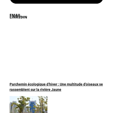
EMAIL
LINKEDIN
Parchemin écologique d’hiver : Une multitude d’oiseaux se
rassemblent sur la rivière Jaune