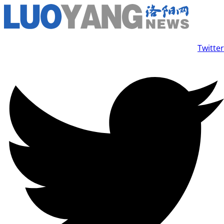
コ
ン
テ
Twitter
ン
ツ
に
ス
キ
ッ
プ