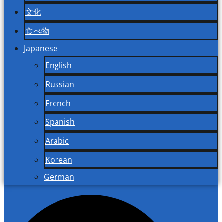
文化
食べ物
Japanese
English
Russian
French
Spanish
Arabic
Korean
German