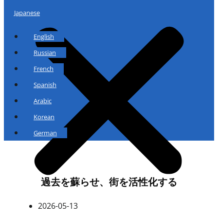
Japanese
English
Russian
French
Spanish
Arabic
Korean
German
過去を蘇らせ、街を活性化する
2026-05-13