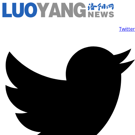
コ
ン
テ
Twitter
ン
ツ
に
ス
キ
ッ
プ