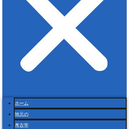
ホーム
地元の
考古学