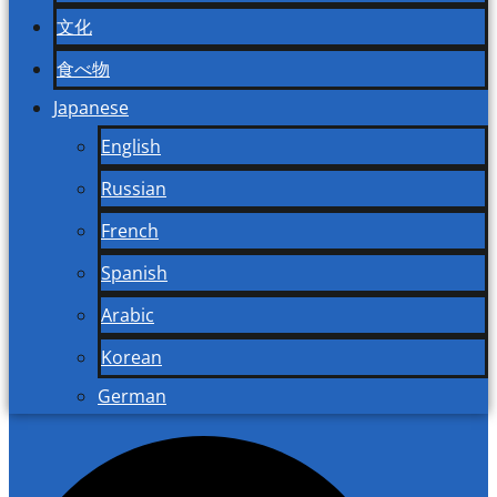
文化
食べ物
Japanese
English
Russian
French
Spanish
Arabic
Korean
German