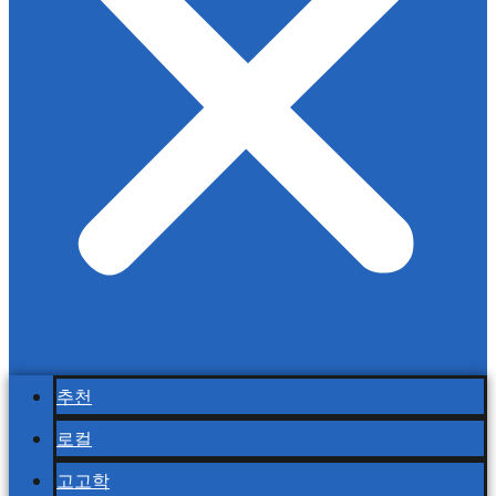
추천
로컬
고고학