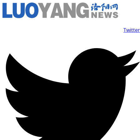
콘
텐
츠
Twitter
로
건
너
뛰
기