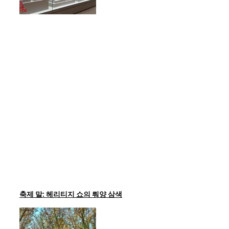
축제 말: 헤리티지 쇼의 뤄양 삼색