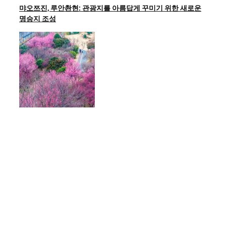
먀오쯔진, 루안촨현: 관광지를 아름답게 꾸미기 위한 새로운
명승지 조성