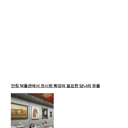
안칭 박물관에서 전시된 뤄양의 절묘한 당나라 유물