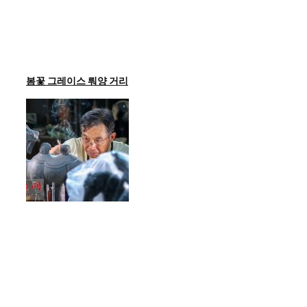
봄꽃 그레이스 뤄양 거리