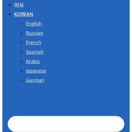
미식
KOREAN
English
Russian
French
Spanish
Arabic
Japanese
German