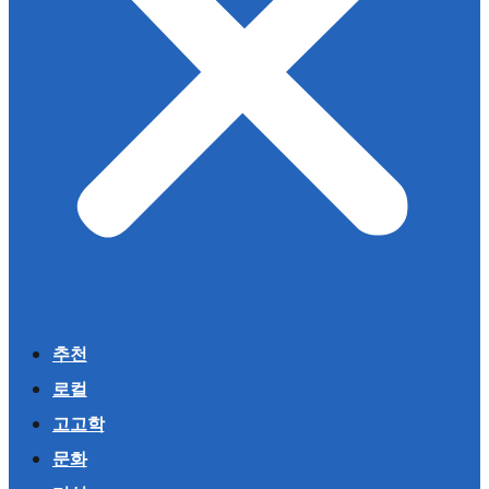
추천
로컬
고고학
문화