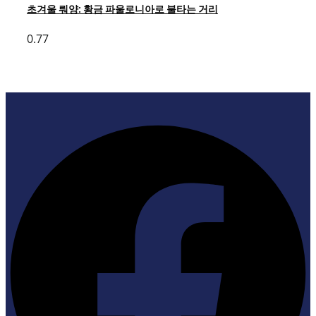
초겨울 뤄양: 황금 파울로니아로 불타는 거리