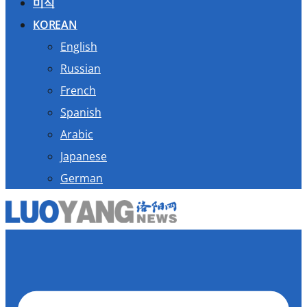
미식
KOREAN
English
Russian
French
Spanish
Arabic
Japanese
German