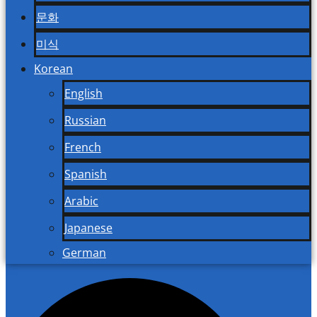
문화
미식
Korean
English
Russian
French
Spanish
Arabic
Japanese
German