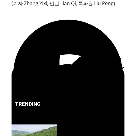
(기자 Zhang Yixi, 인턴 Lian Qi, 특파원 Liu Peng)
TRENDING