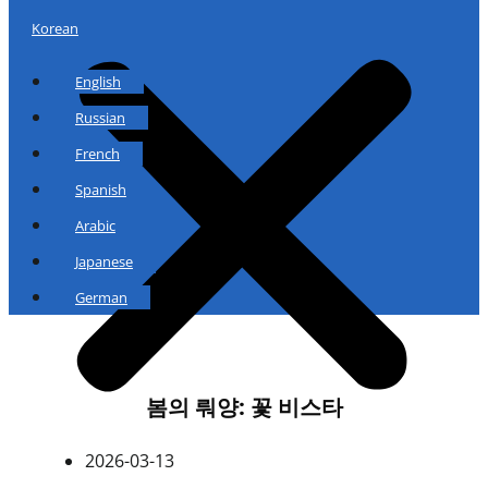
Korean
English
Russian
French
Spanish
Arabic
Japanese
German
봄의 뤄양: 꽃 비스타
2026-03-13