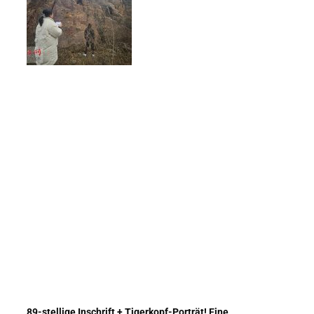
89-stellige Inschrift + Tigerkopf-Porträt! Eine