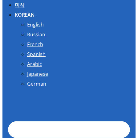
미식
KOREAN
English
Russian
French
Spanish
Arabic
Japanese
German