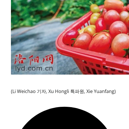
(Li Weichao 기자, Xu Hongli 특파원, Xie Yuanfang)