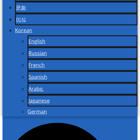
문화
미식
Korean
English
Russian
French
Spanish
Arabic
Japanese
German