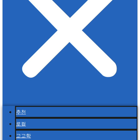
추천
로컬
고고학