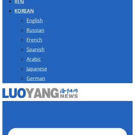
미식
KOREAN
English
Russian
French
Spanish
Arabic
Japanese
German