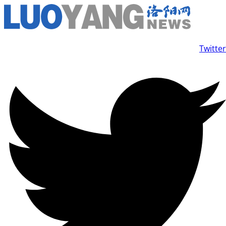
콘
텐
츠
Twitter
로
건
너
뛰
기