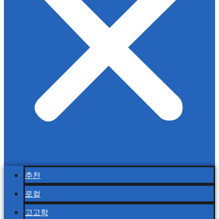
추천
로컬
고고학