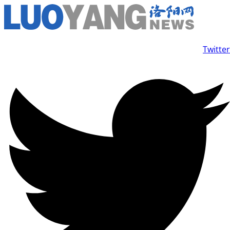
콘
텐
츠
Twitter
로
건
너
뛰
기