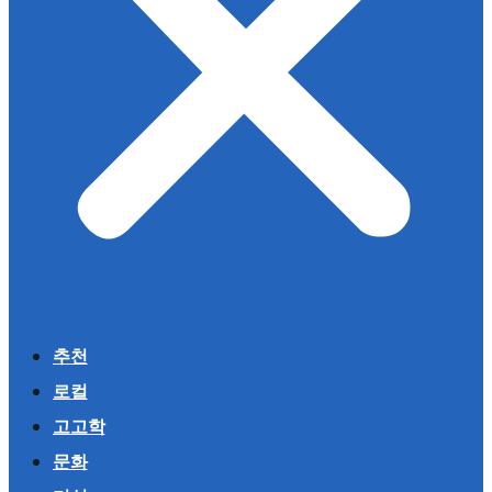
추천
로컬
고고학
문화