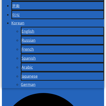
문화
미식
Korean
English
Russian
French
Spanish
Arabic
Japanese
German