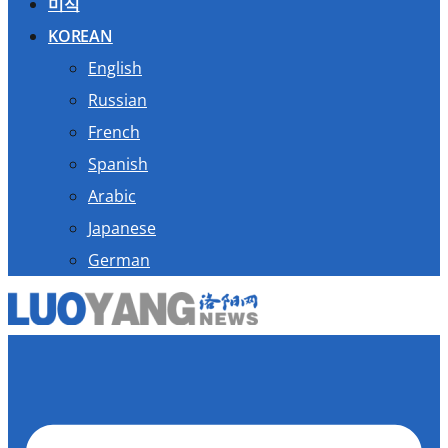
미식
KOREAN
English
Russian
French
Spanish
Arabic
Japanese
German