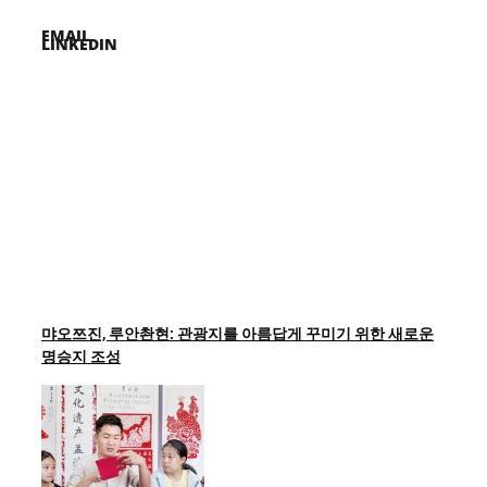
EMAIL
LINKEDIN
먀오쯔진, 루안촨현: 관광지를 아름답게 꾸미기 위한 새로운
명승지 조성