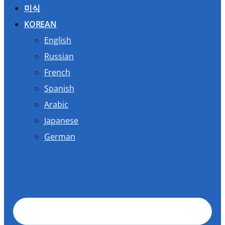
미식
KOREAN
English
Russian
French
Spanish
Arabic
Japanese
German